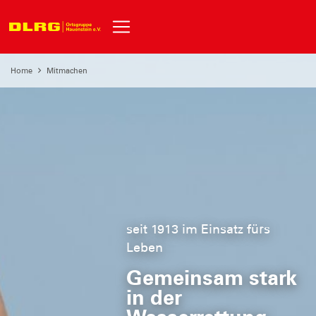
Home
Mitmachen
seit 1913 im Einsatz fürs
Leben
Gemeinsam stark
in der